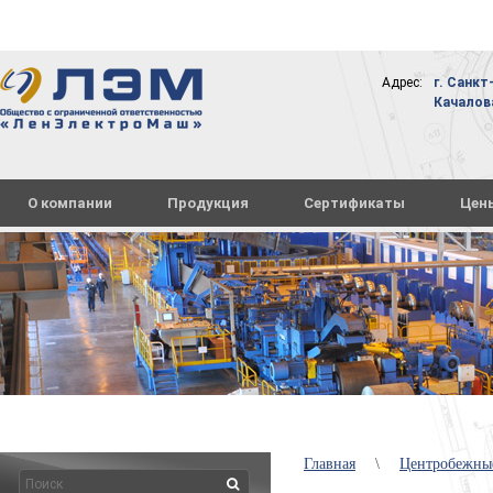
Адрес:
г. Санкт
Качалова,
О компании
Продукция
Сертификаты
Цен
Главная
\
Центробежные