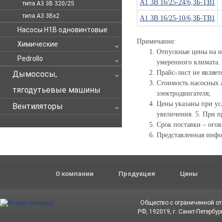
А1 3В 16/25-24/6,3Б-ТВ1
типа А3 3В 320/25
типа А3 3Вх2
А1 3В 16/25-10/6,3Б-ТВ1
Насосы Н1В одновинтовые
Примечание:
Химические
Отпускные цены на н
Pedrollo
умеренного климата. 
Прайс-лист не являет
Дымососы,
Стоимость насосных 
тягодутьевые машины
электродвигателя;
Цены указаны при ус
Вентиляторы
увеличения. 5. При п
Срок поставки – огов
Представленная инфо
О компании
Продукция
Цены
Общество с ограниченной о
РФ, 192019, г. Санкт-Петербур