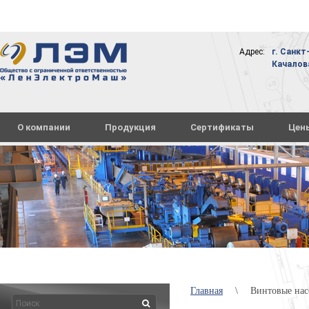
Адрес:
г. Санкт
Качалова,
О компании
Продукция
Сертификаты
Цен
Главная
\
Винтовые нас