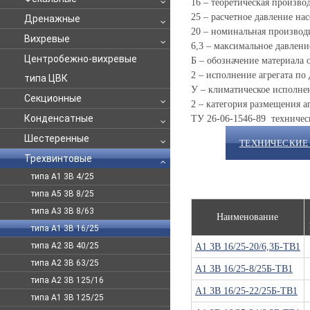
16 – теоретическая производ
25 – расчетное давление нас
Дренажные
20 – номинальная производи
Вихревые
6,3 – максимальное давление
Центробежно-вихревые
Б – обозначение материала 
2 – исполнение агрегата по
типа ЦВК
У – климатическое исполнен
Секционные
2 – категория размещения аг
Конденсатные
ТУ 26-06-1546-89 техническ
Шестеренные
ТЕХНИЧЕСКИЕ
Трехвинтовые
типа А1 3В 4/25
типа А5 3В 8/25
типа А3 3В 8/63
Наименование
типа А1 3В 16/25
типа А2 3В 40/25
А1 3В 16/25-20/6,3Б-ТВ1
типа А2 3В 63/25
А1 3В 16/25-8/25Б-ТВ1
типа А2 3В 125/16
А1 3В 16/25-22/25Б-ТВ1
типа А1 3В 125/25