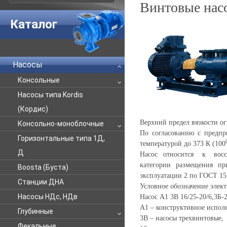
Винтовые нас
Каталог
Насосы
Консольные
Насосы типа Kordis
(Кордис)
Верхний предел вязкости о
Консольно-моноблочные
По согласованию с предпр
Горизонтальные типа 1Д,
температурой до 373 К (100
Д
Насос относится к восст
категории размещения пр
Boosta (Буста)
эксплуатации 2 по ГОСТ 15
Станции ДНА
Условное обозначение элект
Насосы НДс, НДв
Насос А1 3В 16/25-20/6,3Б-2
А1 – конструктивное исполн
Глубинные
3В – насосы трехвинтовые,
Фекальные