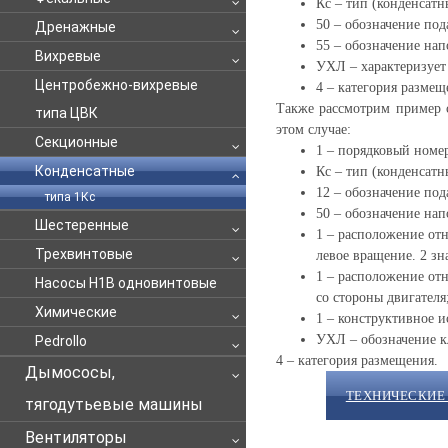
Кс – тип (конденсатн
50 – обозначение под
Дренажные
55 – обозначение нап
Вихревые
УХЛ – характеризует
Центробежно-вихревые
4 – категория размещ
Также рассмотрим пример с
типа ЦВК
этом случае:
Секционные
1 – порядковый номе
Конденсатные
Кс – тип (конденсатн
12 – обозначение под
типа 1Кс
50 – обозначение напо
Шестеренные
1 – расположение отн
Трехвинтовые
левое вращение. 2 з
1 – расположение отн
Насосы Н1В одновинтовые
со стороны двигателя
Химические
1 – конструктивное 
УХЛ – обозначение к
Pedrollo
4 – категория размещения.
Дымососы,
ТЕХНИЧЕСКИЕ
тягодутьевые машины
Вентиляторы