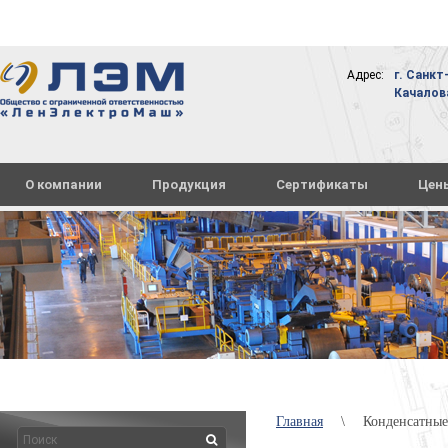
Адрес:
г. Санкт
Качалова,
О компании
Продукция
Сертификаты
Цен
Главная
\
Конденсатные