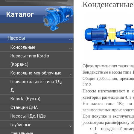
Конденсатные
Каталог
Насосы
Консольные
Насосы типа Kordis
(Кордис)
Сфера применения таких нас
Конденсатные насосы типа 1
Консольно-моноблочные
Общие требования, предъяв
Горизонтальные типа 1Д,
2012.
Д
Насосы изготавливают в к
категории размещения 4, в
Boosta (Буста)
Ни насосы типа 1Кс, ни 
Станции ДНА
взрывоопасных производств
Насосы НДс, НДв
При покупке и эксплуатаци
рассмотрим расшифровку об
Глубинные
1 – порядковый номе
Фекальные