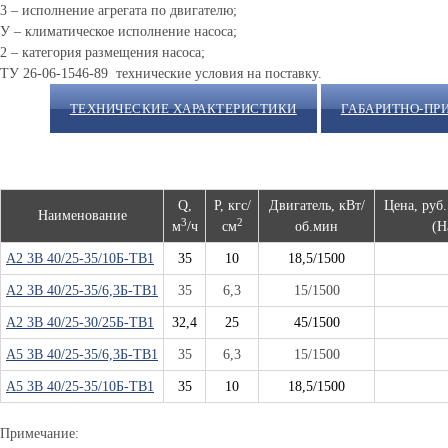
3 – исполнение агрегата по двигателю;
У – климатическое исполнение насоса;
2 – категория размещения насоса;
ТУ 26-06-1546-89 технические условия на поставку.
ТЕХНИЧЕСКИЕ ХАРАКТЕРИСТИКИ
ГАБАРИТНО-ПР
Q,
Р, кгс/
Двигатель, кВт/
Цена, руб.
Наименование
3
2
м
/ч
см
об.мин
(Н
А2 3В 40/25-35/10Б-ТВ1
35
10
18,5/1500
А2 3В 40/25-35/6,3Б-ТВ1
35
6,3
15/1500
А2 3В 40/25-30/25Б-ТВ1
32,4
25
45/1500
А5 3В 40/25-35/6,3Б-ТВ1
35
6,3
15/1500
А5 3В 40/25-35/10Б-ТВ1
35
10
18,5/1500
Примечание: