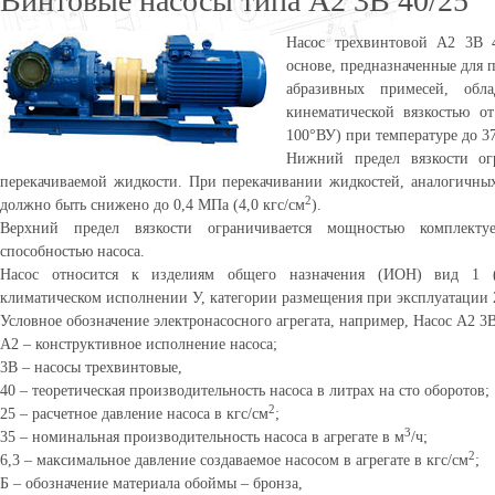
Винтовые насосы типа А2 3В 40/25
Насос трехвинтовой А2 3В 4
основе, предназначенные для 
абразивных примесей, обл
кинематической вязкостью о
100°ВУ) при температуре до 37
Нижний предел вязкости ог
перекачиваемой жидкости. При перекачивании жидкостей, аналогичных
2
должно быть снижено до 0,4 МПа (4,0 кгс/см
).
Верхний предел вязкости ограничивается мощностью комплекту
способностью насоса.
Насос относится к изделиям общего назначения (ИОН) вид 1 (
климатическом исполнении У, категории размещения при эксплуатации 
Условное обозначение электронасосного агрегата, например, Насос А2 3В 
А2 – конструктивное исполнение насоса;
3В – насосы трехвинтовые,
40 – теоретическая производительность насоса в литрах на сто оборотов;
2
25 – расчетное давление насоса в кгс/см
;
3
35 – номинальная производительность насоса в агрегате в м
/ч;
2
6,3 – максимальное давление создаваемое насосом в агрегате в кгс/см
;
Б – обозначение материала обоймы – бронза,