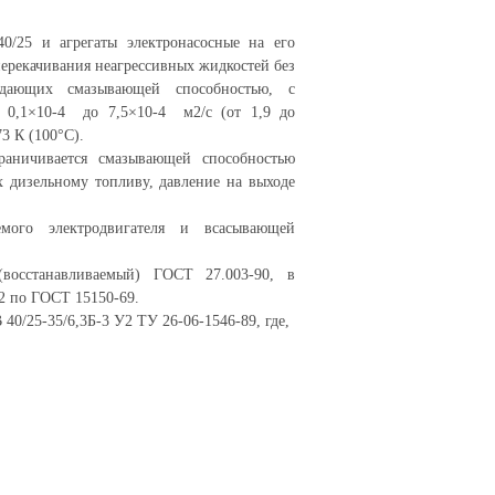
0/25 и агрегаты электронасосные на его
перекачивания неагрессивных жидкостей без
адающих смазывающей способностью, с
т 0,1×10-4 до 7,5×10-4 м2/с (от 1,9 до
3 К (100°С).
раничивается смазывающей способностью
 дизельному топливу, давление на выходе
емого электродвигателя и всасывающей
восстанавливаемый) ГОСТ 27.003-90, в
2 по ГОСТ 15150-69.
40/25-35/6,3Б-3 У2 ТУ 26-06-1546-89, где,