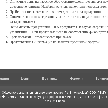
Отпускные цены на насосное оборудование сформированы для пок
умеренного климата. Надбавки за спец. исполнения определяются 
Прайс-лист не является основанием для оплаты за продукцию;
Стоимость насосных агрегатов может отличаться от указанной в 
электродвигателя;
Цены указаны при условии 100% предоплаты. В случае отсрочки о
увеличения. 5. При предоплате цена на оборудование фиксируется
Срок поставки – оговаривается при заказе;
Представленная информация не является публичной офертой.
укция
Цены
Доставка
Новости
Ваканс
Общество с ограниченной ответственностью "ЛенЭлектроМаш" (ООО "ЛЭМ")
РФ, 192019, г. Санкт-Петербург ул. Профессора Качалова, д. 11, лит.А, оф. 306
+7 812 331-81-92