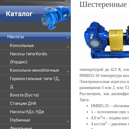
Шестеренные
Каталог
Насосы
Консольные
Насосы типа Kordis
(Кордис)
температурой до 423 К, и
Консольно-моноблочные
НМШ32-10 температура може
Горизонтальные типа 1Д,
Электронасосные агрегаты н
Д
размещения 3 или 2, или Т
Рассмотрим, как расшифро
Boosta (Буста)
Здесь:
Станции ДНА
НМШ5-25 – обозначае
Насосы НДс, НДв
1 – исполнение при 
3
4,0 м
/ч – подача насо
Глубинные
2
4 кгс/см
– давление н
Фекальные