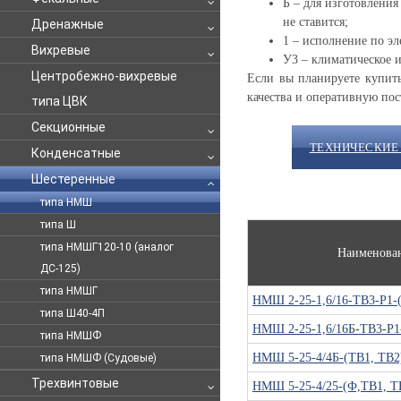
Б – для изготовления
не ставится;
Дренажные
1 – исполнение по эл
Вихревые
У3 – климатическое и
Центробежно-вихревые
Если вы планируете купит
качества и оперативную пос
типа ЦВК
Секционные
ТЕХНИЧЕСКИЕ
Конденсатные
Шестеренные
типа НМШ
типа Ш
типа НМШГ120-10 (аналог
Наименова
ДС-125)
типа НМШГ
НМШ 2-25-1,6/16-ТВ3-Р1-
типа Ш40-4П
НМШ 2-25-1,6/16Б-ТВ3-Р1
типа НМШФ
НМШ 5-25-4/4Б-(ТВ1, ТВ2
типа НМШФ (Судовые)
Трехвинтовые
НМШ 5-25-4/25-(Ф,ТВ1, Т