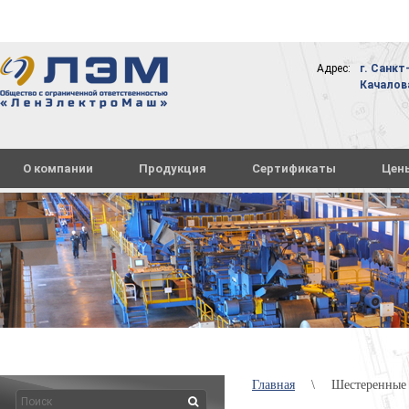
Адрес:
г. Санкт
Качалова,
О компании
Продукция
Сертификаты
Цен
Главная
\
Шестеренные