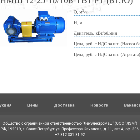
НМШ 12-25-10/10Б-ТВ1-Р1-(Б1,Ю)
3
Q, м
/ч
Н, м
Двигатель, кВт/об.мин
Цена, руб. с НДС за шт. (Насоса б
Цена, руб. с НДС за шт. (Агрегата
укция
Цены
Доставка
Новости
Ваканс
Общество с ограниченной ответственностью "ЛенЭлектроМаш" (ООО "ЛЭМ")
РФ, 192019, г. Санкт-Петербург ул. Профессора Качалова, д. 11, лит.А, оф. 306
+7 812 331-81-92