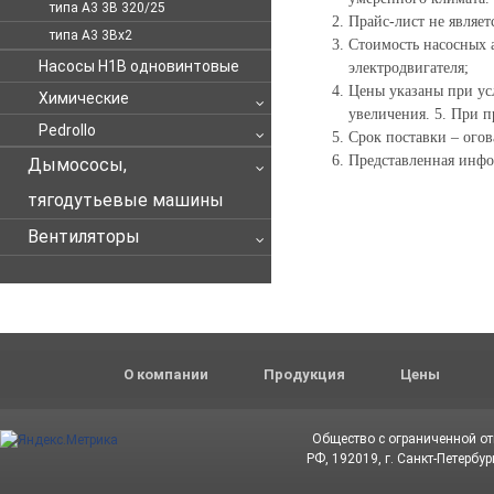
типа А3 3В 320/25
Прайс-лист не являет
типа А3 3Вх2
Стоимость насосных 
Насосы Н1В одновинтовые
электродвигателя;
Цены указаны при ус
Химические
увеличения. 5. При п
Pedrollo
Срок поставки – огов
Представленная инфо
Дымососы,
тягодутьевые машины
Вентиляторы
О компании
Продукция
Цены
Общество с ограниченной о
РФ, 192019, г. Санкт-Петербур