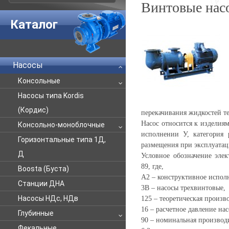
Винтовые нас
Каталог
Насосы
Консольные
Насосы типа Kordis
(Кордис)
перекачивания жидкостей те
Насос относится к изделия
Консольно-моноблочные
исполнении У, категория 
Горизонтальные типа 1Д,
размещения при эксплуатац
Д
Условное обозначение элек
89, где,
Boosta (Буста)
А2 – конструктивное исполн
Станции ДНА
3В – насосы трехвинтовые,
Насосы НДс, НДв
125 – теоретическая произво
16 – расчетное давление нас
Глубинные
90 – номинальная производи
Фекальные