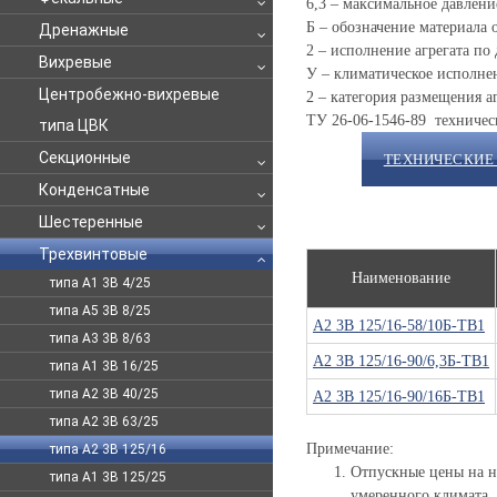
6,3 – максимальное давление
Б – обозначение материала 
Дренажные
2 – исполнение агрегата по
Вихревые
У – климатическое исполнен
Центробежно-вихревые
2 – категория размещения аг
ТУ 26-06-1546-89 техническ
типа ЦВК
Секционные
ТЕХНИЧЕСКИЕ
Конденсатные
Шестеренные
Трехвинтовые
Наименование
типа А1 3В 4/25
типа А5 3В 8/25
А2 3В 125/16-58/10Б-ТВ1
типа А3 3В 8/63
А2 3В 125/16-90/6,3Б-ТВ1
типа А1 3В 16/25
типа А2 3В 40/25
А2 3В 125/16-90/16Б-ТВ1
типа А2 3В 63/25
Примечание:
типа А2 3В 125/16
Отпускные цены на н
типа А1 3В 125/25
умеренного климата. 