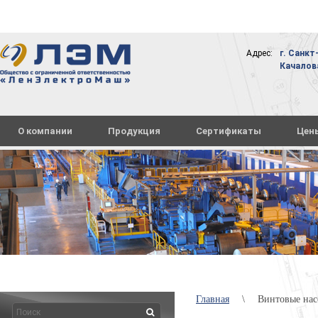
Адрес:
г. Санкт
Качалова,
О компании
Продукция
Сертификаты
Цен
Главная
\
Винтовые нас