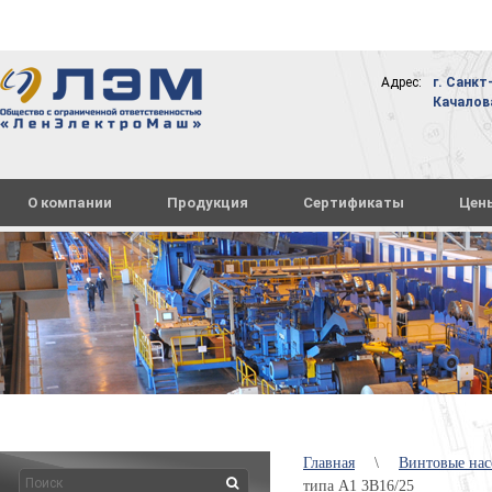
Адрес:
г. Санкт
Качалова,
О компании
Продукция
Сертификаты
Цен
Главная
\
Винтовые нас
типа А1 3В16/25