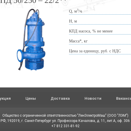
ПД 50/250 – 22/2**
3
Q, м
/ч
Н, м
КПД насоса, % не менее
Масса*, кг
Цена за единицу, руб. с НДС
укция
Цены
Доставка
Новости
Ваканс
Общество с ограниченной ответственностью "ЛенЭлектроМаш" (ООО "ЛЭМ")
РФ, 192019, г. Санкт-Петербург ул. Профессора Качалова, д. 11, лит.А, оф. 306
+7 812 331-81-92