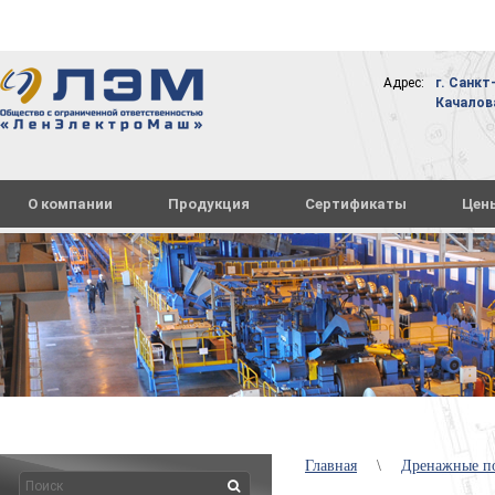
Адрес:
г. Санкт
Качалова,
О компании
Продукция
Сертификаты
Цен
Главная
\
Дренажные п