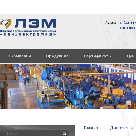
Адрес:
г. Санкт
Качалова,
О компании
Продукция
Сертификаты
Цен
Главная
\
Дымососы и т