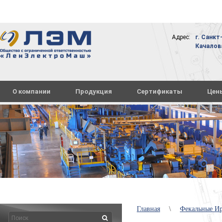
Адрес:
г. Санкт
Качалова,
О компании
Продукция
Сертификаты
Цен
Главная
\
Фекальные И