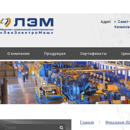
Адрес:
г. Санкт
Качалова,
О компании
Продукция
Сертификаты
Цен
Главная
\
Фекальные И