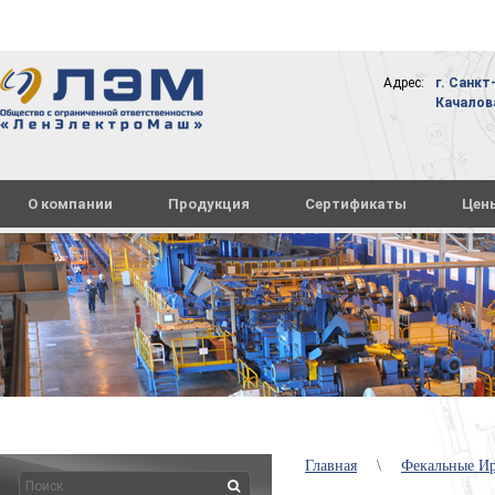
Адрес:
г. Санкт
Качалова,
О компании
Продукция
Сертификаты
Цен
Главная
\
Фекальные И