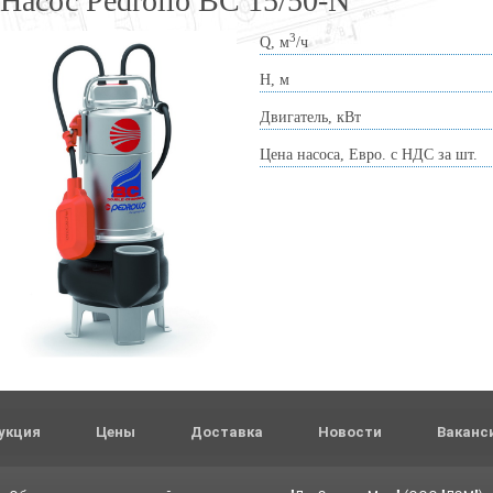
Насос Pedrollo BC 15/50-N
3
Q, м
/ч
Н, м
Двигатель, кВт
Цена насоса, Евро. с НДС за шт.
укция
Цены
Доставка
Новости
Ваканс