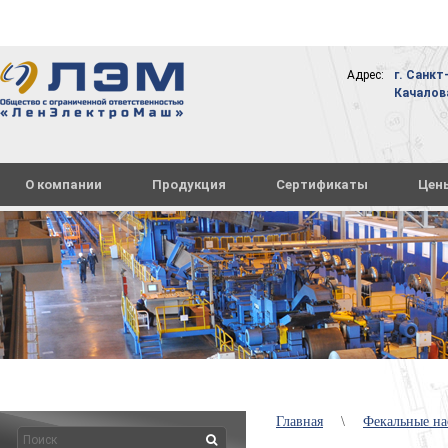
Адрес:
г. Санкт
Качалова,
О компании
Продукция
Сертификаты
Цен
Главная
\
Фекальные н