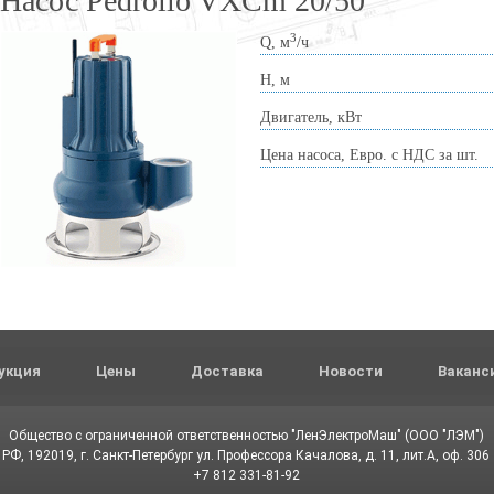
Насос Pedrollo VXCm 20/50
3
Q, м
/ч
Н, м
Двигатель, кВт
Цена насоса, Евро. с НДС за шт.
укция
Цены
Доставка
Новости
Ваканс
Общество с ограниченной ответственностью "ЛенЭлектроМаш" (ООО "ЛЭМ")
РФ, 192019, г. Санкт-Петербург ул. Профессора Качалова, д. 11, лит.А, оф. 306
+7 812 331-81-92