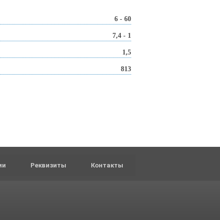
6 - 60
7,4 - 1
1,5
813
ии
Реквизиты
Контакты