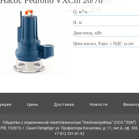
Насос Pedrollo VXCm 20/70
3
Q, м
/ч
Н, м
Двигатель, кВт
Цена насоса, Евро. с НДС за шт.
укция
Цены
Доставка
Новости
Ваканс
Общество с ограниченной ответственностью "ЛенЭлектроМаш" (ООО "ЛЭМ")
РФ, 192019, г. Санкт-Петербург ул. Профессора Качалова, д. 11, лит.А, оф. 306
+7 812 331-81-92