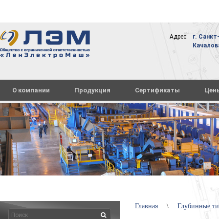
Адрес:
г. Санкт
Качалова,
О компании
Продукция
Сертификаты
Цен
Главная
\
Глубинные т