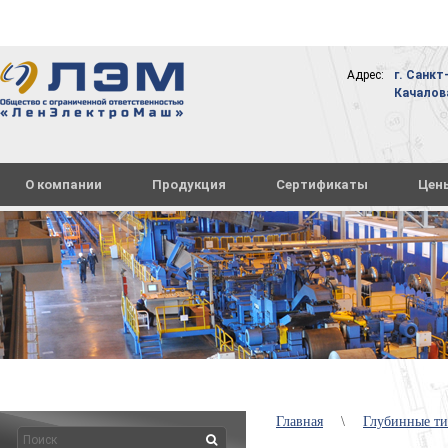
Адрес:
г. Санкт
Качалова,
О компании
Продукция
Сертификаты
Цен
Главная
\
Глубинные т