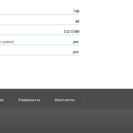
740
48
132/1500
ез рамы)
дог.
)
дог.
ии
Реквизиты
Контакты