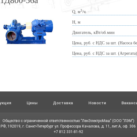
1Д800-56а
3
Q, м
/ч
Н, м
Двигатель, кВт/об.мин
Цена, руб. с НДС за шт. (Насоса б
Цена, руб. с НДС за шт. (Агрегата
укция
Цены
Доставка
Новости
Ваканс
Общество с ограниченной ответственностью "ЛенЭлектроМаш" (ООО "ЛЭМ")
РФ, 192019, г. Санкт-Петербург ул. Профессора Качалова, д. 11, лит.А, оф. 306
+7 812 331-81-92