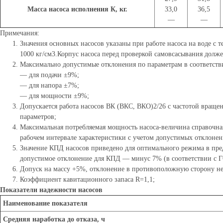
Масса насоса исполнения К, кг.
33,0
36,5
—
—
Примечания:
Значения основных насосов указаны при работе насоса на воде с 
1000 кг/см3.Корпус насоса перед проверкой самовсасывания долже
Максимально допустимые отклонения по параметрам в соответств
— для подачи ±9%;
— для напора ±7%;
— для мощности ±9%;
Допускается работа насосов ВК (ВКС, ВКО)2/26 с частотой вращени
параметров;
Максимальная потребляемая мощность насоса-величина справочна
рабочем интервале характеристики с учетом допустимых отклонен
Значение КПД насосов приведено для оптимального режима в пре
допустимое отклонение для КПД — минус 7% (в соответствии с 
Допуск на массу +5%, отклонение в противоположную сторону не
Коэффициент кавитационного запаса R=1,1;
Показатели надежности насосов
Наименование показателя
Средняя наработка до отказа, ч