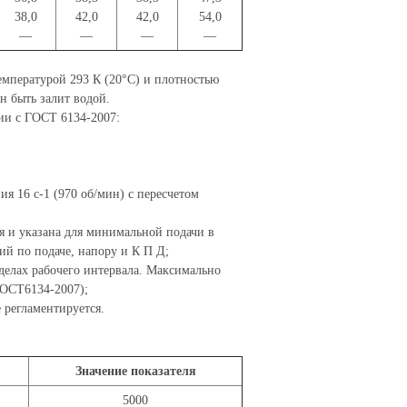
38,0
42,0
42,0
54,0
—
—
—
—
температурой 293 К (20°С) и плотностью
н быть залит водой.
ии с ГОСТ 6134-2007:
я 16 с-1 (970 об/мин) с пересчетом
я и указана для минимальной подачи в
ий по подаче, напору и К П Д;
делах рабочего интервала. Максимально
ГОСТ6134-2007);
 регламентируется.
Значение показателя
5000