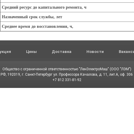
Средний ресурс до капитального ремонта, ч
Назначенный срок службы, лет
Среднее время до восстановления, ч,
укция
Цены
Доставка
Новости
Ваканс
Общество с ограниченной ответственностью "ЛенЭлектроМаш" (ООО "ЛЭМ")
РФ, 192019, г. Санкт-Петербург ул. Профессора Качалова, д. 11, лит.А, оф. 306
+7 812 331-81-92