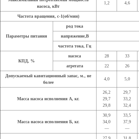
1,2
4,6
насоса, кВт
Частота вращения, с-1(об/мин)
род тока
Параметры питания
напряжение,В
частота тока, Гц
насоса
28
33
КПД, %
агрегата
22
26
Допускаемый кавитационный запас, м., не
4,0
5,0
более
26,2
29,7
Масса насоса исполнения А, кг.
29,7
33,2
29,8
32,4
30,9
33,5
Масса насоса исполнения Б, кг.
34,0
37,9
—
—
27,9
31,8