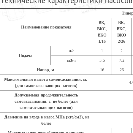
Технические характеристики насосо
Типор
ВК,
ВК,
Наименование показателя
ВКС,
ВКС,
ВКО
ВКО
1/16
2/26
л/с
1
2
Подача
м3/ч
3,6
7,2
Напор, м.
16
26
Максимальная высота самовсасывания, м.
4,
(для самовсасывающих насосов)
Допускаемая продолжительность
самовсасывания, с, не более (для
самовсасывающих насосов)
Давление на входе в насос,МПа (кгс/см2), не
более
Максимальная потребляемая мощность