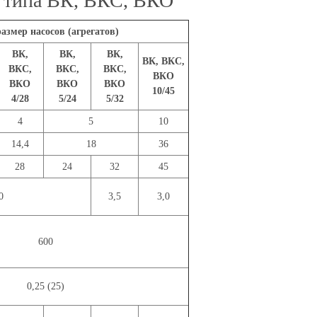
в типа ВК, ВКС, ВКО
азмер насосов (агрегатов)
ВК,
ВК,
ВК,
ВК, ВКС,
ВКС,
ВКС,
ВКС,
ВКО
ВКО
ВКО
ВКО
10/45
4/28
5/24
5/32
4
5
10
14,4
18
36
28
24
32
45
0
3,5
3,0
600
0,25 (25)