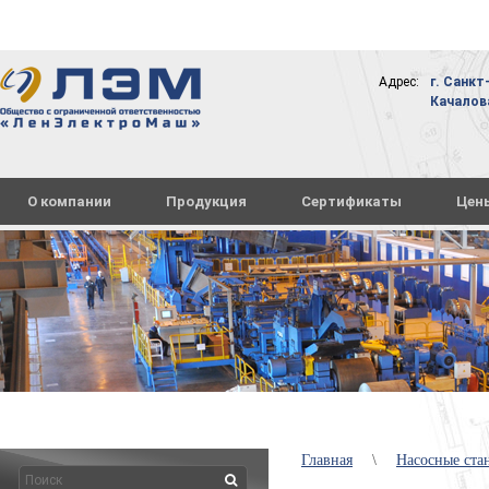
Адрес:
г. Санкт
Качалова,
О компании
Продукция
Сертификаты
Цен
Главная
\
Насосные ст