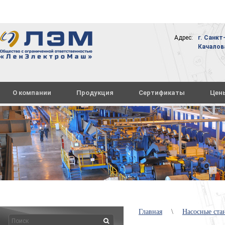
Адрес:
г. Санкт
Качалова,
О компании
Продукция
Сертификаты
Цен
Главная
\
Насосные ст