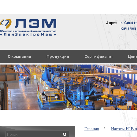
Адрес:
г. Санкт
Качалова,
О компании
Продукция
Сертификаты
Цен
Главная
\
Насосы Н1В 