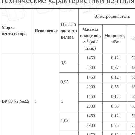
Технические характеристики вентиля
Электродвигатель
Отн-ый
Марка
Частота
Исполнение
диаметр
вентилятора
вращения,
Мощность,
колеса
Т
-1
с
(об./
кВт
мин.)
1450
0,12
5
0,9
2900
0,37
6
1450
0,12
5
0,95
2900
0,55
6
1450
0,12
5
ВР 80-75 №2,5
1
1
2900
0,55
6
1450
0,12
5
1,05
2900
0,75
7