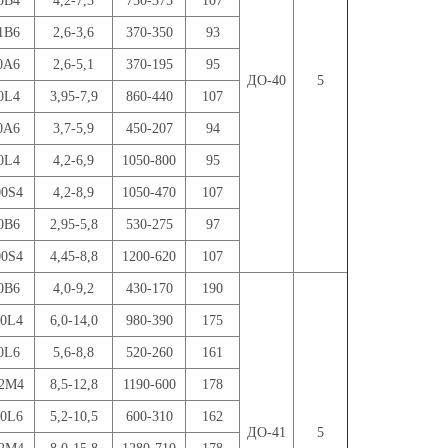
0В4
4,2-7,3
750-375
107
1В6
2,6-3,6
370-350
93
0А6
2,6-5,1
370-195
95
ДО-40
5
0L4
3,95-7,9
860-440
107
0A6
3,7-5,9
450-207
94
0L4
4,2-6,9
1050-800
95
00S4
4,2-8,9
1050-470
107
0B6
2,95-5,8
530-275
97
00S4
4,45-8,8
1200-620
107
0В6
4,0-9,2
430-170
190
00L4
6,0-14,0
980-390
175
0L6
5,6-8,8
520-260
161
12M4
8,5-12,8
1190-600
178
00L6
5,2-10,5
600-310
162
ДО-41
5