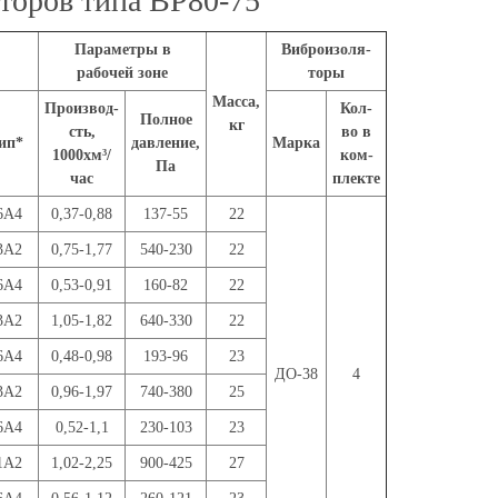
торов типа ВР80-75
Параметры в
Виброизоля-
рабочей зоне
торы
Масса,
Производ-
Кол-
Полное
кг
сть,
во в
ип*
давление,
Марка
1000хм³/
ком-
Па
час
плекте
6А4
0,37-0,88
137-55
22
3А2
0,75-1,77
540-230
22
6А4
0,53-0,91
160-82
22
3А2
1,05-1,82
640-330
22
6А4
0,48-0,98
193-96
23
ДО-38
4
3А2
0,96-1,97
740-380
25
6А4
0,52-1,1
230-103
23
1А2
1,02-2,25
900-425
27