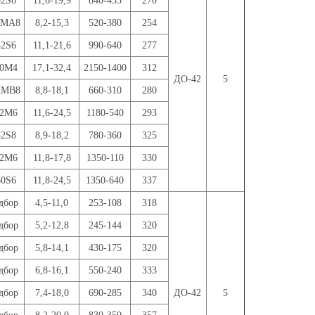
32S6
11,6-19,9
840-435
270
2MA8
8,2-15,3
520-380
254
32S6
11,1-21,6
990-640
277
60M4
17,1-32,4
2150-1400
312
ДО-42
5
2MB8
8,8-18,1
660-310
280
32M6
11,6-24,5
1180-540
293
32S8
8,9-18,2
780-360
325
32M6
11,8-17,8
1350-110
330
60S6
11,8-24,5
1350-640
337
дбор
4,5-11,0
253-108
318
дбор
5,2-12,8
245-144
320
дбор
5,8-14,1
430-175
320
дбор
6,8-16,1
550-240
333
дбор
7,4-18,0
690-285
340
ДО-42
5