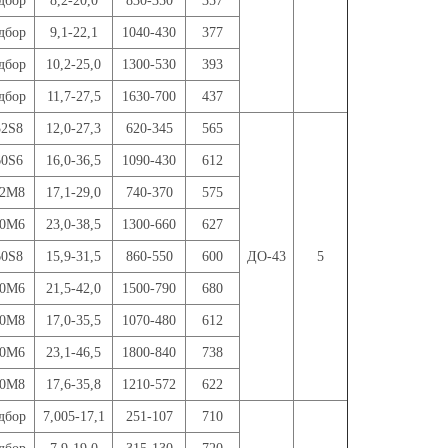
дбор
8,2-20,0
830-350
357
дбор
9,1-22,1
1040-430
377
дбор
10,2-25,0
1300-530
393
дбор
11,7-27,5
1630-700
437
32S8
12,0-27,3
620-345
565
60S6
16,0-36,5
1090-430
612
32M8
17,1-29,0
740-370
575
60M6
23,0-38,5
1300-660
627
60S8
15,9-31,5
860-550
600
ДО-43
5
80M6
21,5-42,0
1500-790
680
60M8
17,0-35,5
1070-480
612
00M6
23,1-46,5
1800-840
738
60M8
17,6-35,8
1210-572
622
дбор
7,005-17,1
251-107
710