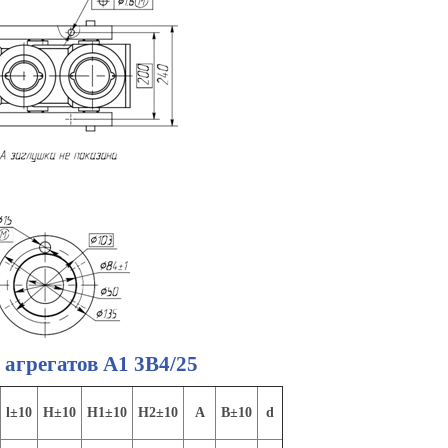
агрегатов А1 3В4/25
l±10
H±10
H1±10
H2±10
A
B±10
d