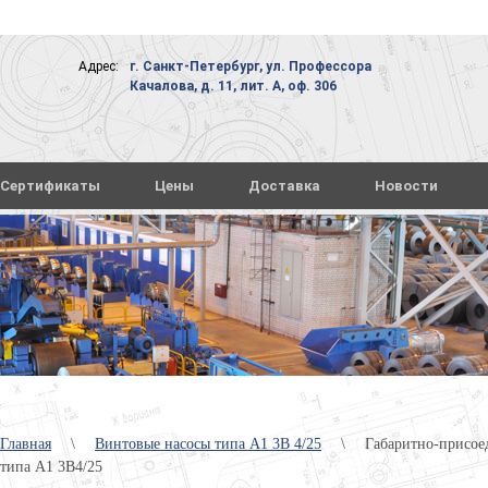
Адрес:
г. Санкт-Петербург, ул. Профессора
Качалова, д. 11, лит. А, оф. 306
Сертификаты
Цены
Доставка
Новости
Главная
\
Винтовые насосы типа А1 3В 4/25
\
Габаритно-присое
типа А1 3В4/25