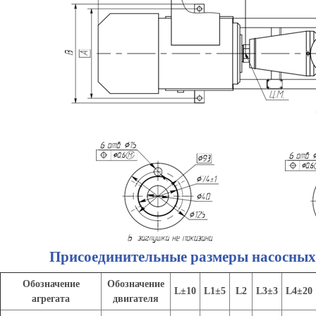
Присоединительные размеры насосных 
Обозначение
Обозначение
L±10
L1±5
L2
L3±3
L4±20
агрегата
двигателя