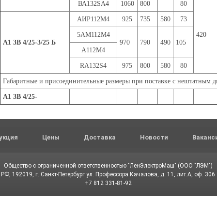
ВА132SA4
1060
800
80
АИР112М4
925
735
580
73
5АМ112М4
420
А1 3В 4/25-3/25 Б
970
790
490
105
А112М4
RA132S4
975
800
580
80
Габаритные и присоединительные размеры при поставке с нештатным д
А1 3В 4/25-
укция
Цены
Доставка
Новости
Ваканс
Общество с ограниченной ответственностью "ЛенЭлектроМаш" (ООО "ЛЭМ")
РФ, 192019, г. Санкт-Петербург ул. Профессора Качалова, д. 11, лит.А, оф. 306
+7 812 331-81-92